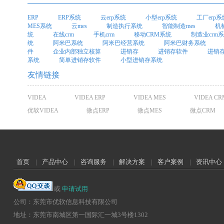
ERP
ERP系统
云erp系统
小型erp系统
工厂erp系
MES系统
云mes
制造执行系统
智能制造mes
机
统
在线crm
手机crm
移动CRM系统
制造业crm
统
阿米巴系统
阿米巴经营系统
阿米巴财务系统
件
企业内部独立核算
进销存
进销存软件
进销
系统
简单进销存软件
小型进销存系统
友情链接
VIDEA
VIDEA ERP
VIDEA MES
VIDEA CR
优软VIDEA
微点ERP
微点MES
微点CRM
首页
|
产品中心
|
咨询服务
|
解决方案
|
客户案例
|
资讯中心
或
申请试用
公司：东莞市优软信息科技有限公司
地址：东莞市南城区第一国际汇一城3号楼1302