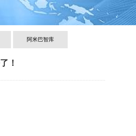
阿米巴智库
了！