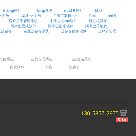
五金erp软件
小型erp系统
erp财务软件
MES
es系统
模具mes系统
工业互联网mes
Crm
crm系
客户关系管理系统
中小企业crm软件
独立核算系
阿米巴模式软件
阿米巴记账软件
阿米巴落地软
b版进销存
在线进销存系统
进销存财务软件
进销存管理
报价系统
会员管理系统
门店营销系统
优软SQS
一卡易
钱客多
130-5857-2975
51La