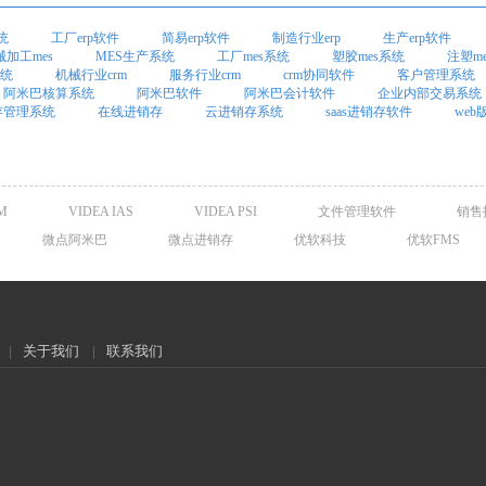
统
工厂erp软件
简易erp软件
制造行业erp
生产erp软件
械加工mes
MES生产系统
工厂mes系统
塑胶mes系统
注塑m
系统
机械行业crm
服务行业crm
crm协同软件
客户管理系统
阿米巴核算系统
阿米巴软件
阿米巴会计软件
企业内部交易系统
存管理系统
在线进销存
云进销存系统
saas进销存软件
we
M
VIDEA IAS
VIDEA PSI
文件管理软件
销售
微点阿米巴
微点进销存
优软科技
优软FMS
|
关于我们
|
联系我们