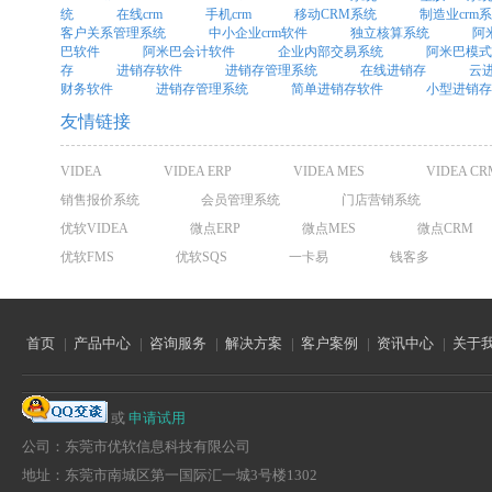
统
在线crm
手机crm
移动CRM系统
制造业crm
客户关系管理系统
中小企业crm软件
独立核算系统
阿
巴软件
阿米巴会计软件
企业内部交易系统
阿米巴模式
存
进销存软件
进销存管理系统
在线进销存
云
财务软件
进销存管理系统
简单进销存软件
小型进销存
友情链接
VIDEA
VIDEA ERP
VIDEA MES
VIDEA CR
销售报价系统
会员管理系统
门店营销系统
优软VIDEA
微点ERP
微点MES
微点CRM
优软FMS
优软SQS
一卡易
钱客多
首页
|
产品中心
|
咨询服务
|
解决方案
|
客户案例
|
资讯中心
|
关于
或
申请试用
公司：东莞市优软信息科技有限公司
地址：东莞市南城区第一国际汇一城3号楼1302